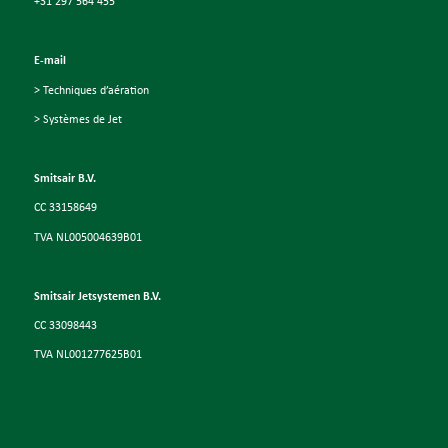
+31 297 564 455
E-mail
> Techniques d’aération
> Systèmes de Jet
Smitsair B.V.
CC 33158649
TVA NL005004639B01
Smitsair Jetsystemen B.V.
CC 33098443
TVA NL001277625B01