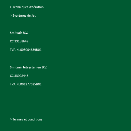
> Techniques d’aération
> Systèmes de Jet
Smitsair B.V.
CC 33158649
TVA NL005004639B01
Smitsair Jetsystemen B.V.
CC 33098443
TVA NL001277625B01
> Termes et conditions