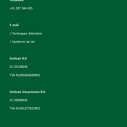
+31 297 564 455
E-mail
> Techniques d’aération
> Systèmes de Jet
Smitsair B.V.
CC 33158649
TVA NL005004639B01
Smitsair Jetsystemen B.V.
CC 33098443
TVA NL001277625B01