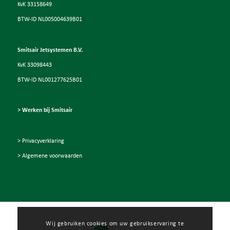
KvK 33158649
BTW-ID NL005004639B01
Smitsair Jetsystemen B.V.
KvK 33098443
BTW-ID NL001277625B01
> Werken bij Smitsair
> Privacyverklaring
> Algemene voorwaarden
Wij gebruiken cookies om uw gebruikservaring te