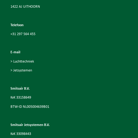
1422 AJ UITHOORN
Telefoon
+31 297 564 455
E-mail
> Luchttechniek
> Jetsystemen
Smitsair B.V.
KvK 33158649
BTW-ID NL005004639B01
Smitsair Jetsystemen B.V.
KvK 33098443