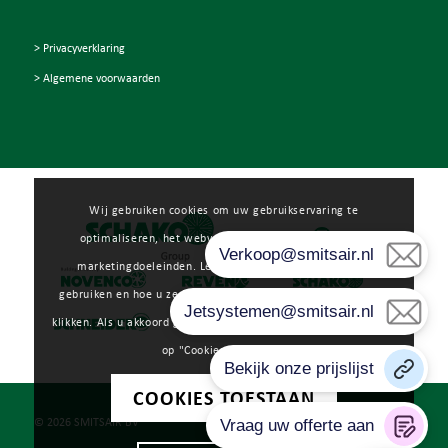
> Privacyverklaring
> Algemene voorwaarden
Wij gebruiken cookies om uw gebruikservaring te
optimaliseren, het webverkeer te analyseren en voor
marketingdoeleinden. Lees meer over hoe wij cookies
gebruiken en hoe u ze kunt beheren door op "Voorkeuren" te
klikken. Als u akkoord gaat met ons gebruik van cookies, klikt u
op "Cookies toestaan".
COOKIES TOESTAAN
© 2026 SMITSAIR BV