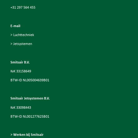
+31 297 564 455
E-mail
> Luchttechniek
> Jetsystemen
Smitsair B.V.
KvK 33158649
BTW-ID NL005004639B01
Smitsair Jetsystemen B.V.
KvK 33098443
BTW-ID NL001277625B01
> Werken bij Smitsair