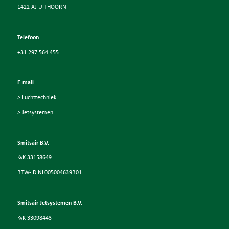
1422 AJ UITHOORN
Telefoon
+31 297 564 455
E-mail
> Luchttechniek
> Jetsystemen
Smitsair B.V.
KvK 33158649
BTW-ID NL005004639B01
Smitsair Jetsystemen B.V.
KvK 33098443