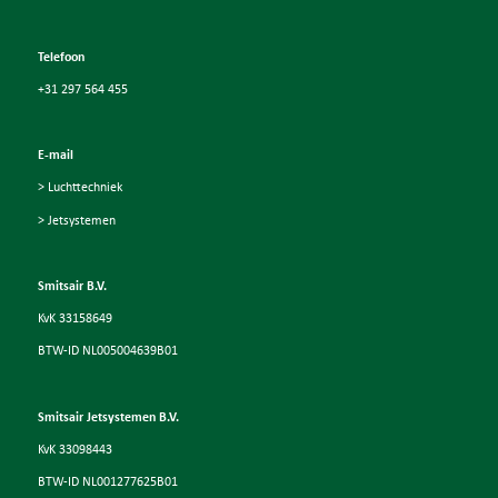
Telefoon
+31 297 564 455
E-mail
> Luchttechniek
> Jetsystemen
Smitsair B.V.
KvK 33158649
BTW-ID NL005004639B01
Smitsair Jetsystemen B.V.
KvK 33098443
BTW-ID NL001277625B01