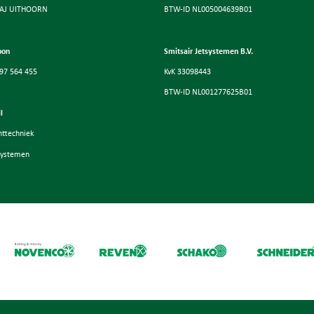
 AJ UITHOORN
BTW-ID NL005004639B01
oon
Smitsair Jetsystemen B.V.
97 564 455
KvK 33098443
BTW-ID NL001277625B01
l
httechniek
systemen