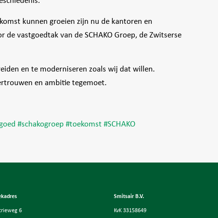
eschiedenis.
ekomst kunnen groeien zijn nu de kantoren en
oor de vastgoedtak van de SCHAKO Groep, de Zwitserse
eiden en te moderniseren zoals wij dat willen.
ertrouwen en ambitie tegemoet.
tgoed
#
schakogroep
#
toekomst
#
SCHAKO
ekadres
Smitsair B.V.
trieweg 6
KvK 33158649