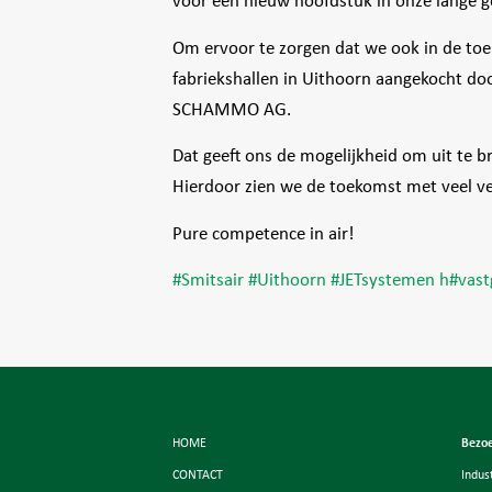
voor een nieuw hoofdstuk in onze lange g
Om ervoor te zorgen dat we ook in de to
fabriekshallen in Uithoorn aangekocht d
SCHAMMO AG.
Dat geeft ons de mogelijkheid om uit te br
Hierdoor zien we de toekomst met veel v
Pure competence in air!
#
Smitsair
#
Uithoorn
#
JETsystemen
h
#
vas
HOME
Bezo
CONTACT
Indus