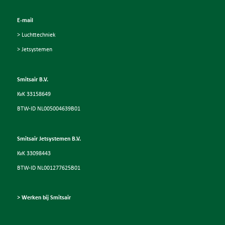
E-mail
> Luchttechniek
> Jetsystemen
Smitsair B.V.
KvK 33158649
BTW-ID NL005004639B01
Smitsair Jetsystemen B.V.
KvK 33098443
BTW-ID NL001277625B01
> Werken bij Smitsair