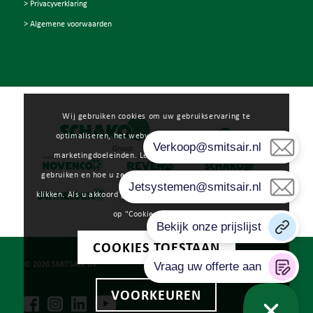
> Privacyverklaring
> Algemene voorwaarden
Wij gebruiken cookies om uw gebruikservaring te
optimaliseren, het webverkeer te analyseren en voor
marketingdoeleinden. Lees meer over hoe wij cookies
gebruiken en hoe u ze kunt beheren door op "Voorkeuren" te
klikken. Als u akkoord gaat met ons gebruik van cookies, klikt u
op "Cookies toestaan".
COOKIES TOESTAAN
© 2026 SMITSAIR BV
VOORKEUREN