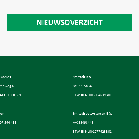
NIEUWSOVERZICHT
ekadres
Smitsair B.V.
trieweg 6
KvK 33158649
 AJ UITHOORN
BTW-ID NL005004639B01
oon
Smitsair Jetsystemen B.V.
97 564 455
KvK 33098443
BTW-ID NL001277625B01