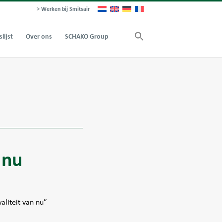
> Werken bij Smitsair
slijst
Over ons
SCHAKO Group
 nu
aliteit van nu”