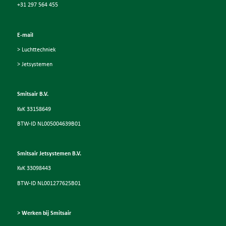
+31 297 564 455
E-mail
> Luchttechniek
> Jetsystemen
Smitsair B.V.
KvK 33158649
BTW-ID NL005004639B01
Smitsair Jetsystemen B.V.
KvK 33098443
BTW-ID NL001277625B01
> Werken bij Smitsair