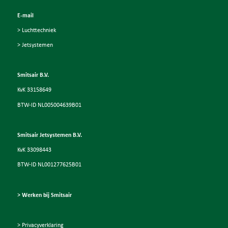
E-mail
> Luchttechniek
> Jetsystemen
Smitsair B.V.
KvK 33158649
BTW-ID NL005004639B01
Smitsair Jetsystemen B.V.
KvK 33098443
BTW-ID NL001277625B01
> Werken bij Smitsair
> Privacyverklaring