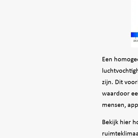
Een homogeen
luchtvochtig
zijn. Dit vo
waardoor ee
mensen, app
Bekijk hier h
ruimteklimaat