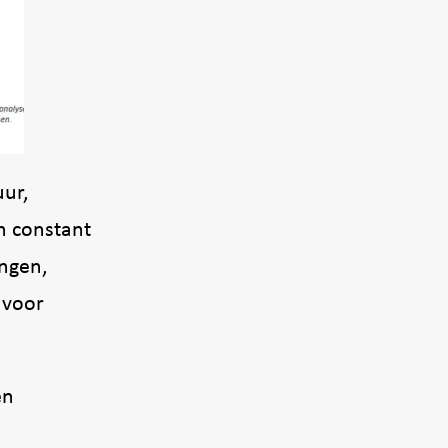
ur,
n constant
ngen,
 voor
en